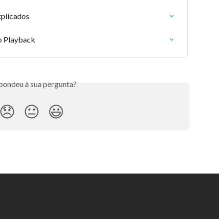
plicados
p Playback
pondeu à sua pergunta?
😞
😐
😃