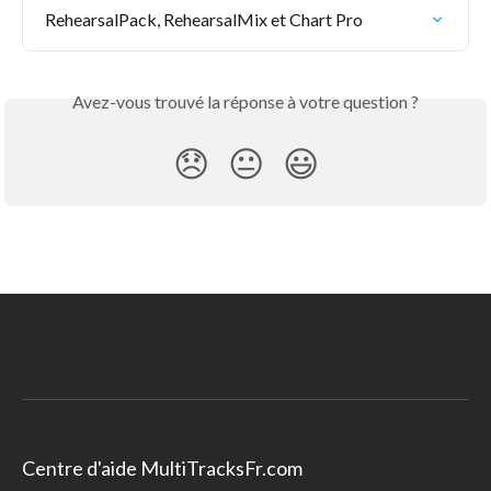
RehearsalPack, RehearsalMix et Chart Pro
Avez-vous trouvé la réponse à votre question ?
😞
😐
😃
Centre d'aide MultiTracksFr.com