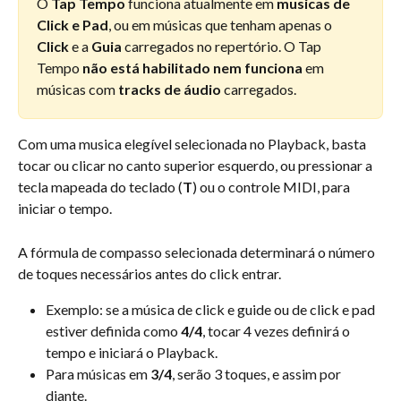
O 
Tap Tempo
 funciona atualmente em 
musicas de 
Click e Pad
, ou em músicas que tenham apenas o 
Click
 e a 
Guia
 carregados no repertório. O Tap 
Tempo 
não está habilitado nem funciona
 em 
músicas com 
tracks de áudio
 carregados.
Com uma musica elegível selecionada no Playback, basta 
tocar ou clicar no canto superior esquerdo, ou pressionar a 
tecla mapeada do teclado (
T
) ou o controle MIDI, para 
iniciar o tempo.
A fórmula de compasso selecionada determinará o número 
de toques necessários antes do click entrar.
Exemplo: se a música de click e guide ou de click e pad 
estiver definida como 
4/4
, tocar 4 vezes definirá o 
tempo e iniciará o Playback.
Para músicas em 
3/4
, serão 3 toques, e assim por 
diante.