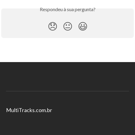
Respondeu à sua pergunta?
😞
😐
😃
MultiTracks.com.br