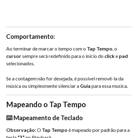
Comportamento:
Ao terminar de marcar o tempo com o 
Tap Tempo
, o 
cursor 
sempre será redefinido para o início do 
click
 e 
pad
selecionados.
Se a contagem não for desejada, é possível removê-la da 
música ou simplesmente silenciar a 
Guia
 para essa musica.
Mapeando o Tap Tempo
⌨️ Mapeamento de Teclado
Observação:
 O 
Tap Tempo
 é mapeado por padrão para a 
tecla 
“T”
 no Playback.