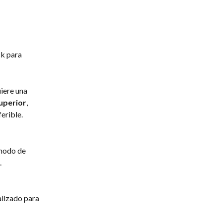
k para 
iere una 
uperior
, 
erible.
modo de 
.
lizado para 