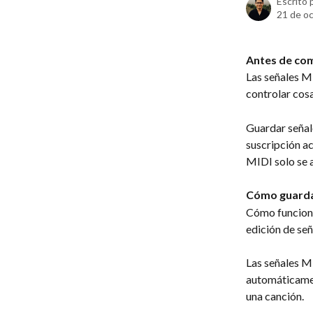
Escrito 
21 de o
Antes de co
Las señales MI
controlar cosa
Guardar señale
suscripción ac
MIDI solo se 
Cómo guardar
Cómo funciona
edición de señ
Las señales M
automáticamen
una canción.