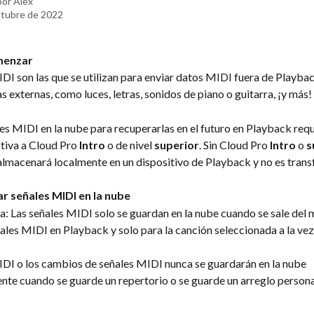
por
Alex
ctubre de 2022
menzar
DI son las que se utilizan para enviar datos MIDI fuera de Playbac
s externas, como luces, letras, sonidos de piano o guitarra, ¡y más!
s MIDI en la nube para recuperarlas en el futuro en Playback requ
tiva a Cloud Pro 
Intro
 o de nivel 
superior
. Sin Cloud Pro 
Intro
 o 
s
almacenará localmente en un dispositivo de Playback y no es transf
 señales MIDI en la nube
: Las señales MIDI solo se guardan en la nube cuando se sale del 
ales MIDI en Playback y solo para la canción seleccionada a la vez
IDI o los cambios de señales MIDI nunca se guardarán en la nube 
te cuando se guarde un repertorio o se guarde un arreglo persona