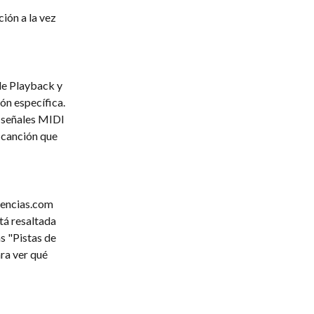
ión a la vez 
de Playback y 
ón específica. 
 señales MIDI 
 canción que 
uencias.com 
tá resaltada 
s "Pistas de 
ra ver qué 