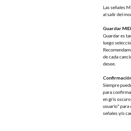
Las señales M
al salir del m
Guardar MIDI
Guardar es tan
luego seleccio
Recomendamos 
de cada canció
desee.
Confirmación
Siempre puede 
para confirma
en gris oscuro
usuario" para 
señales y/o c