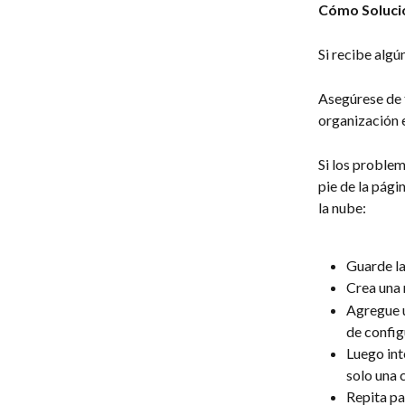
Cómo Solucio
Si recibe algún
Asegúrese de 
organización e
Si los problem
pie de la pági
la nube:
Guarde la
Crea una 
Agregue u
de config
Luego int
solo una 
Repita pa