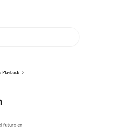
Español
e Playback
n
l futuro en