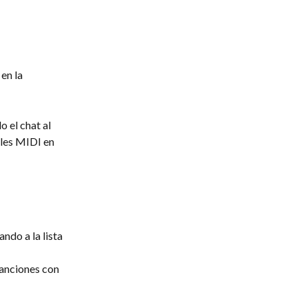
en la 
 el chat al 
ales MIDI en 
ndo a la lista 
canciones con 