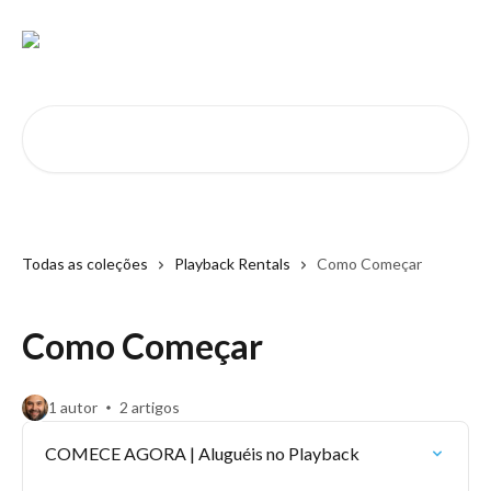
Passar para o conteúdo principal
Pesquisar artigos...
Todas as coleções
Playback Rentals
Como Começar
Como Começar
1 autor
2 artigos
COMECE AGORA | Aluguéis no Playback