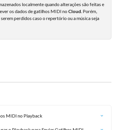
zenados localmente quando alterações são feitas e 
ever os dados de gatilhos MIDI no 
Cloud
. Porém, 
 serem perdidos caso o repertório ou a música seja 
hos MIDI no Playback
urar o Playback para Enviar Gatilhos MIDI