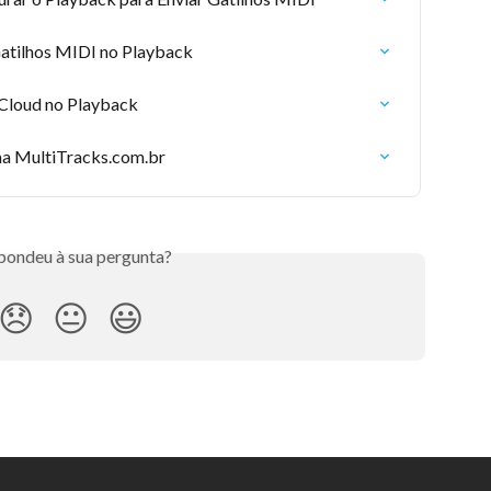
Gatilhos MIDI no Playback
Cloud no Playback
ma MultiTracks.com.br
pondeu à sua pergunta?
😞
😐
😃