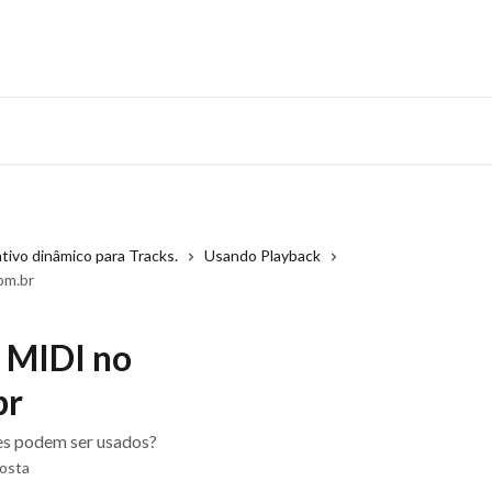
ativo dinâmico para Tracks.
Usando Playback
om.br
 MIDI no
br
es podem ser usados?
Costa