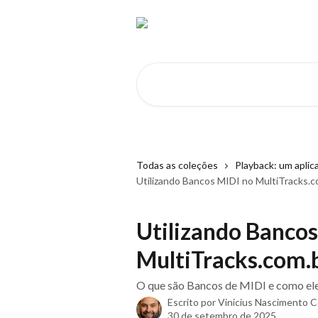
Passar para o conteúdo principal
Pesquisar artigos...
Todas as coleções
Playback: um aplic
Utilizando Bancos MIDI no MultiTracks.c
Utilizando Bancos
MultiTracks.com.
O que são Bancos de MIDI e como el
Escrito por
Vinicius Nascimento 
30 de setembro de 2025