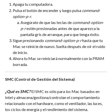
Apaga tu computadora.
Pulsa el botón de encender y luego pulsa 
command
-
option-p
-
r
.
Asegúrate de que las teclas de 
command
-
option
-
p
-
r
 estén presionadas antes de que aparezca la 
pantalla gris de arranque, para que tenga éxito.
Sigue presionando 
command
-
option-p
-
r
 hasta que tu 
Mac se reinicie de nuevo. Suelta después de oír el ruido 
de inicio.
Ahora tu Mac se reiniciará normalmente con la PRAM 
borrada.
SMC (Control de Gestión del Sistema)
¿Qué es SMC? 
El SMC es sólo para los Mac basados en 
Intel y almacena/gestiona/controlan el comportamiento 
relacionado con el hardware, como el ventilador, las luces, 
los ciclos de energía y el rendimiento del sistema.