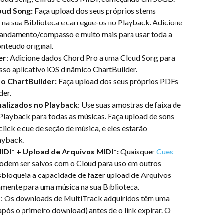
oud Song:
 Faça upload dos seus próprios stems 
na sua Biblioteca e carregue-os no Playback. Adicione 
e andamento/compasso e muito mais para usar toda a 
nteúdo original.
er
: Adicione dados Chord Pro a uma Cloud Song para 
sso aplicativo iOS dinâmico ChartBuilder.
o ChartBuilder:
 Faça upload dos seus próprios PDFs 
der.
onalizados no Playback
: Use suas amostras de faixa de 
 Playback para todas as músicas. Faça upload de sons 
lick e cue de seção de música, e eles estarão 
ayback.
DI* + Upload de Arquivos MIDI*:
 Quaisquer 
Cues 
podem ser salvos com o Cloud para uso em outros 
sbloqueia a capacidade de fazer upload de Arquivos 
mente para uma música na sua Biblioteca.
*
: Os downloads de MultiTrack adquiridos têm uma 
pós o primeiro download) antes de o link expirar. O 