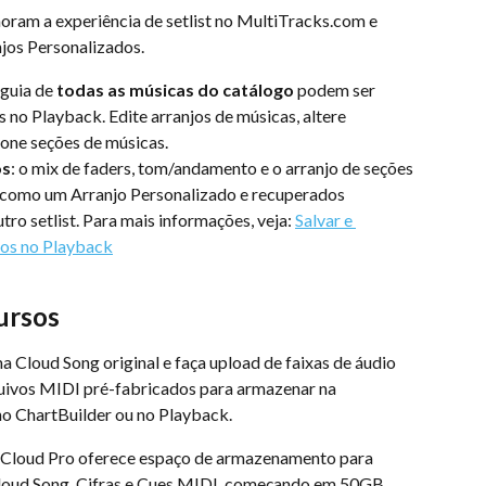
oram a experiência de setlist no MultiTracks.com e 
njos Personalizados.
 guia de 
todas as músicas do catálogo
 podem ser 
s no Playback. Edite arranjos de músicas, altere 
one seções de músicas.
os
: o mix de faders, tom/andamento e o arranjo de seções 
 como um Arranjo Personalizado e recuperados 
o setlist. Para mais informações, veja: 
Salvar e 
dos no Playback
ursos
 Cloud Song original e faça upload de faixas de áudio 
quivos MIDI pré-fabricados para armazenar na 
no ChartBuilder ou no Playback.
 Cloud Pro oferece espaço de armazenamento para 
Cloud Song, Cifras e Cues MIDI, começando em 50GB.