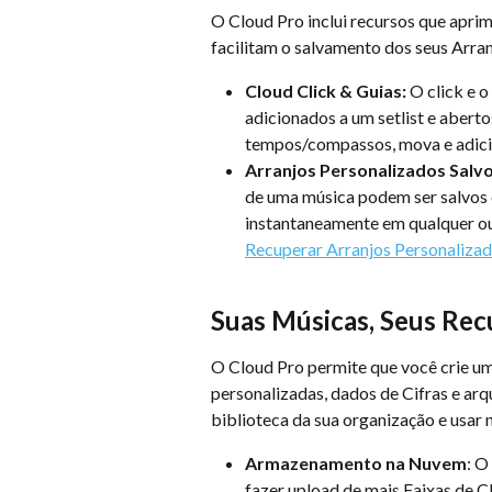
O Cloud Pro inclui recursos que aprim
facilitam o salvamento dos seus Arra
Cloud Click & Guias:
 O click e o
adicionados a um setlist e aberto
tempos/compassos, mova e adici
Arranjos Personalizados Salv
de uma música podem ser salvos
instantaneamente em qualquer outr
Recuperar Arranjos Personaliza
Suas Músicas, Seus Rec
O Cloud Pro permite que você crie uma
personalizadas, dados de Cifras e ar
biblioteca da sua organização e usar 
Armazenamento na Nuvem
: O
fazer upload de mais Faixas de 